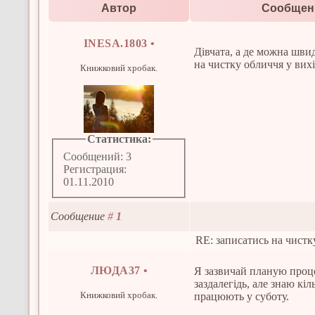
Автор
Сообщен
INESA.1803
•
Дівчата, а де можна шви
на чистку обличчя у вих
Книжковий хробак.
Статистика:
Сообщений: 3
Регистрация:
01.11.2010
Сообщение
#
1
RE: записатись на чистк
ЛЮДА37
•
Я зазвичай планую проц
заздалегідь, але знаю кіл
Книжковий хробак.
працюють у суботу.