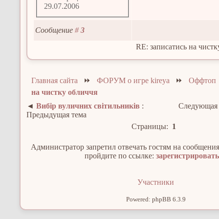
29.07.2006
Сообщение
#
3
RE: записатись на чистк
Главная сайта
⏩
ФОРУМ о игре kireya
⏩
Оффтоп
на чистку обличчя
◄
Вибір вуличних світильників
:
Следующая 
Предыдущая тема
Страницы:
1
Администратор запретил отвечать гостям на сообщения
пройдите по ссылке:
зарегистрироват
Участники
Powered: phpBB 6.3.9