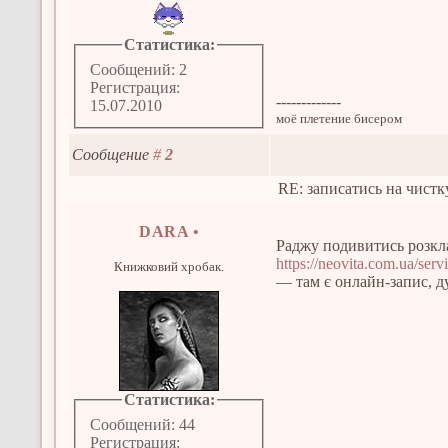
Статистика:
Сообщений: 2
Регистрация:
-------------
15.07.2010
моё плетение бисером
Сообщение
#
2
RE: записатись на чистк
DARA
•
Раджу подивитись розкла
https://neovita.com.ua/serv
Книжковий хробак.
— там є онлайн-запис, д
Статистика:
Сообщений: 44
Регистрация: