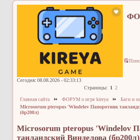
ФО
Пои
Сегодня: 08.08.2026 - 02:33:13
Страницы:
1
2
Главная сайта
⏩
ФОРУМ о игре kireya
⏩
Баги и 
Microsorum pteropus 'Windelov Папоротник таиланд
(бр200л)
Microsorum pteropus 'Windelov 
таиландский Винделова (бр200л)