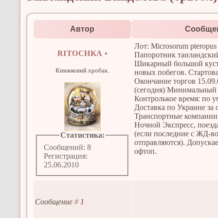
Автор
Сообще
Лот: Microsorum pteropus
RITOCHKA
•
Папоротник таиландски
Шикарный большой куст
Книжковий хробак.
новых побегов. Стартова
Окончание торгов 15.09.
(сегодня) Минимальный 
Контролькое время: по у
Доставка по Украине за 
Транспортные компании
Ночной Экспресс, поезд
(если последние с ЖД-во
Статистика:
отправляются). Допуска
Сообщений: 8
офтоп.
Регистрация:
25.06.2010
Сообщение
#
1