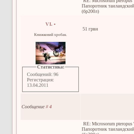
RE: Microsorum pteropus 
Папоротник таиландски
(бр200л)
VI.
•
51 грвн
Книжковий хробак.
Статистика:
Сообщений: 96
Регистрация:
13.04.2011
Сообщение
#
4
RE: Microsorum pteropus 
Папоротник таиландски