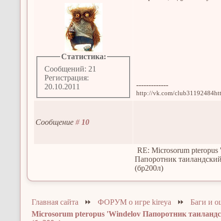
Статистика:
Сообщений: 21
Регистрация:
-------------
20.10.2011
http://vk.com/club31192484htt
Сообщение
#
10
RE: Microsorum pteropus 
Папоротник таиландски
(бр200л)
Главная сайта
⏩
ФОРУМ о игре kireya
⏩
Баги и 
Microsorum pteropus 'Windelov Папоротник таиланд