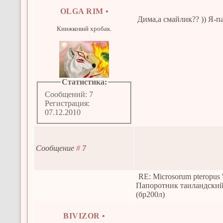
OLGA RIM
•
Дима,а смайлик?? )) Я-п
Книжковий хробак.
Статистика:
Сообщений: 7
Регистрация:
07.12.2010
Сообщение
#
7
RE: Microsorum pteropus 
Папоротник таиландски
(бр200л)
BIVIZOR
•