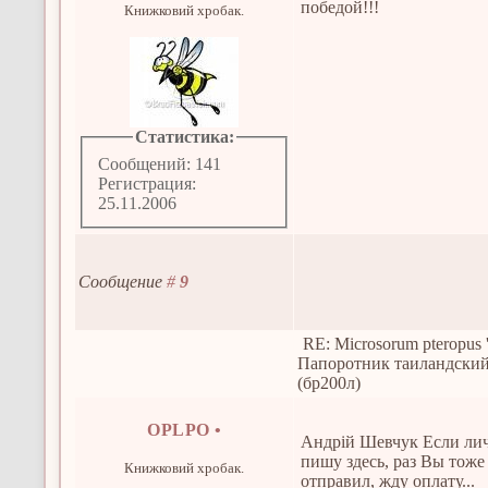
победой!!!
Книжковий хробак.
Статистика:
Сообщений: 141
Регистрация:
25.11.2006
Сообщение
#
9
RE: Microsorum pteropus 
Папоротник таиландски
(бр200л)
OPLPO
•
Андрій Шевчук Если личк
пишу здесь, раз Вы тоже 
Книжковий хробак.
отправил, жду оплату...