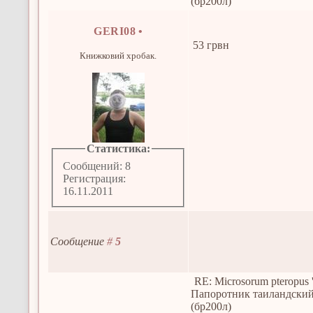
(бр200л)
GERI08
•
53 грвн
Книжковий хробак.
Статистика:
Сообщений: 8
Регистрация:
16.11.2011
Сообщение
#
5
RE: Microsorum pteropus 
Папоротник таиландски
(бр200л)