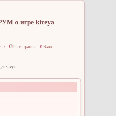
УМ о игре kireya
иск
Регистрация
Вход
е kireya